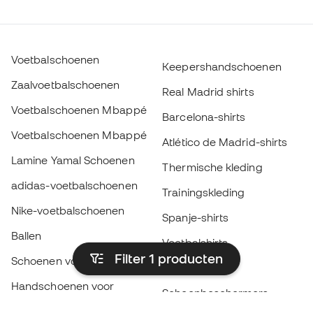
Voetbalschoenen
Keepershandschoenen
Zaalvoetbalschoenen
Real Madrid shirts
Voetbalschoenen Mbappé
Barcelona-shirts
Voetbalschoenen Mbappé
Atlético de Madrid-shirts
Lamine Yamal Schoenen
Thermische kleding
adidas-voetbalschoenen
Trainingskleding
Nike-voetbalschoenen
Spanje-shirts
Ballen
Voetbalshirts
Filter 1
producten
Schoenen voor kids
Regenjassen
Handschoenen voor
Scheenbeschermers
kinderen