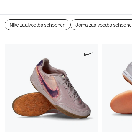
dochter zaalvoetbal speelt, kom dan bij ons langs want bij
we indoorschoenen voor kinderen, vrouwen en mannen.
Nike zaalvoetbalschoenen
Joma zaalvoetbalschoene