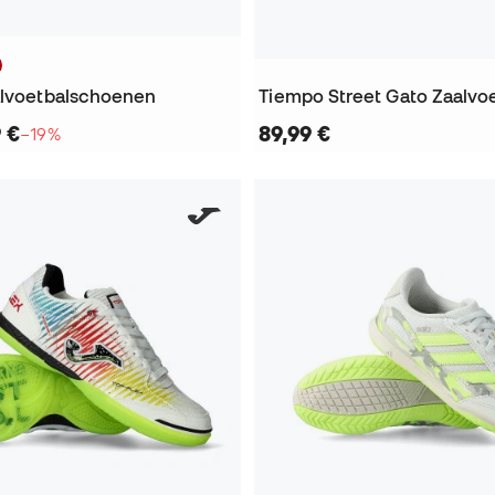
alvoetbalschoenen
9 €
89,99 €
−19%