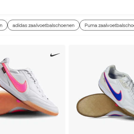
 Futsal Emotion hebben
n
adidas zaalvoetbalschoenen
Puma zaalvoetbalsch