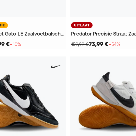
TIE
UITLAAT
Tiempo React Gato LE Zaalvoetbalschoenen
99 €
73,99 €
−10%
159,99 €
−54%