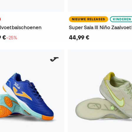
NIEUWE RELEASES
KINDEREN
alvoetbalschoenen
9 €
44,99 €
−25%