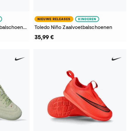
NIEUWE RELEASES
KINDEREN
Super Sala III Niño Zaalvoetbalschoenen
Toledo Niño Zaalvoetbalschoenen
35,99 €