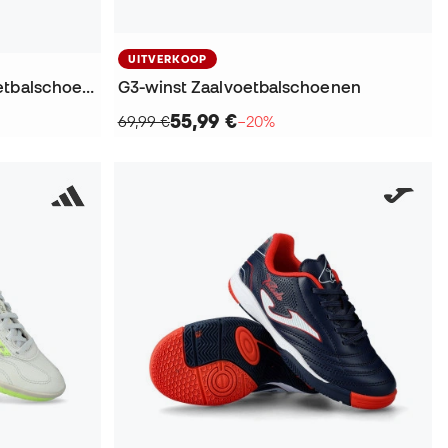
UITVERKOOP
Tiempo Street Gato Zaalvoetbalschoenen
G3-winst Zaalvoetbalschoenen
55,99 €
69,99 €
−20%