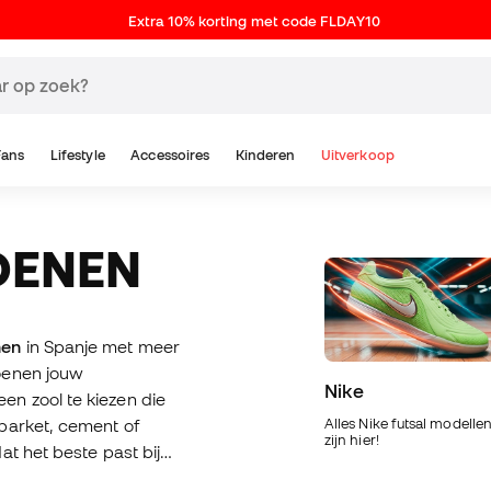
Extra 10% korting met code FLDAY10
Fans
Lifestyle
Accessoires
Kinderen
Uitverkoop
OENEN
nen
in Spanje met meer
oenen jouw
Nike
en zool te kiezen die
parket, cement of
Alles Nike futsal modelle
zijn hier!
t het beste past bij
ibel...). Als je zoon of