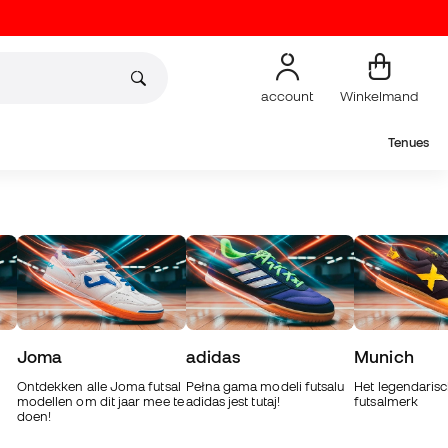
account
Winkelmand
Tenues
Joma
adidas
Munich
n
Ontdekken alle Joma futsal
Pełna gama modeli futsalu
Het legendaris
modellen om dit jaar mee te
adidas jest tutaj!
futsalmerk
doen!