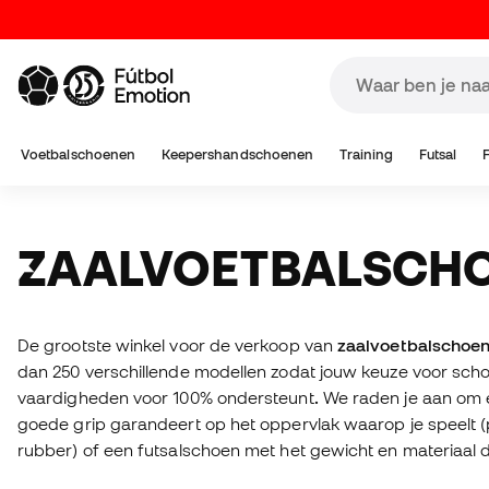
Voetbalschoenen
Keepershandschoenen
Training
Futsal
ZAALVOETBALSCH
De grootste winkel voor de verkoop van
zaalvoetbalschoe
dan 250 verschillende modellen zodat jouw keuze voor sch
vaardigheden voor 100% ondersteunt
.
We raden je aan om e
goede grip garandeert op het oppervlak waarop je speelt (
rubber) of een futsalschoen met het gewicht en materiaal da
jouw speelstijl (laag profiel, met verstevigingen, compact, flex