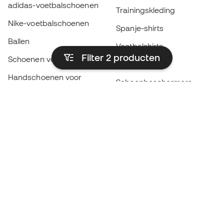
adidas-voetbalschoenen
Trainingskleding
Nike-voetbalschoenen
Spanje-shirts
Ballen
Voetbalshirts
Filter 2
producten
Schoenen voor kids
Regenjassen
Handschoenen voor
Scheenbeschermers
kinderen
Keeperskleding
Schoenen voor kids
Black Friday
Kleding voor kinderen
Word een
Nu
Member
Spaar punten en bespaar op uw aankopen