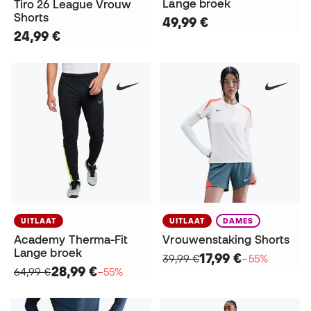
Lange broek
Tiro 26 League Vrouw
Shorts
49,99 €
24,99 €
UITLAAT
UITLAAT
DAMES
Academy Therma-Fit
Vrouwenstaking Shorts
Lange broek
17,99 €
39,99 €
−55%
28,99 €
64,99 €
−55%