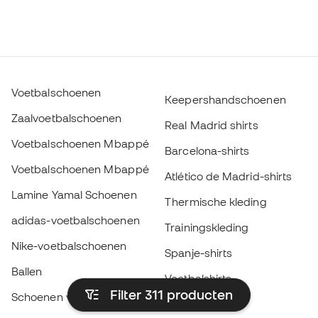
Voetbalschoenen
Keepershandschoenen
Zaalvoetbalschoenen
Real Madrid shirts
Voetbalschoenen Mbappé
Barcelona-shirts
Voetbalschoenen Mbappé
Atlético de Madrid-shirts
Lamine Yamal Schoenen
Thermische kleding
adidas-voetbalschoenen
Trainingskleding
Nike-voetbalschoenen
Spanje-shirts
Ballen
Voetbalshirts
Filter 311
producten
Schoenen voor kids
Regenjassen