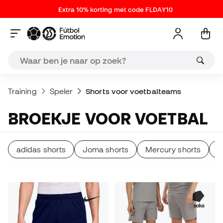
Extra 10% korting met code FLDAY10
Training
Speler
Shorts voor voetbalteams
BROEKJE VOOR VOETBAL
adidas shorts
Joma shorts
Mercury shorts
N