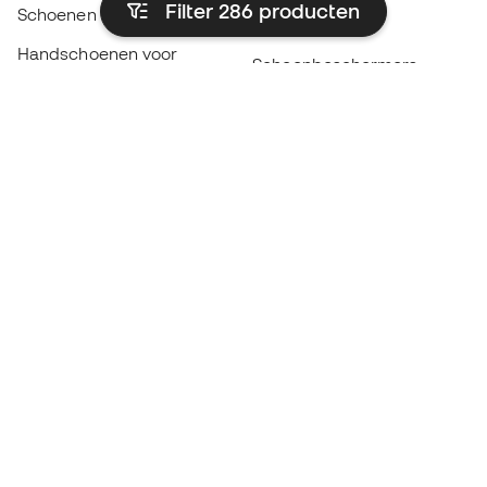
Filter 286
producten
Schoenen voor kids
Regenjassen
Handschoenen voor
Scheenbeschermers
kinderen
Keeperskleding
Schoenen voor kids
Black Friday
Kleding voor kinderen
Word een
Nu
Member
Spaar punten en bespaar op uw aankopen
Prioritaire toegang tot exclusieve producten
Word lid van meer dan een half miljoen Leden