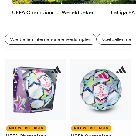
UEFA Champions
Wereldbeker
LaLiga EA
League
Voetballen internationale wedstrijden
Voetballen nati
NIEUWE RELEASES
NIEUWE RELEASES