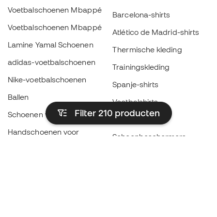
Voetbalschoenen Mbappé
Barcelona-shirts
Voetbalschoenen Mbappé
Atlético de Madrid-shirts
Lamine Yamal Schoenen
Thermische kleding
adidas-voetbalschoenen
Trainingskleding
Nike-voetbalschoenen
Spanje-shirts
Ballen
Voetbalshirts
Filter 210
producten
Schoenen voor kids
Regenjassen
Handschoenen voor
Scheenbeschermers
kinderen
Keeperskleding
Schoenen voor kids
Black Friday
Kleding voor kinderen