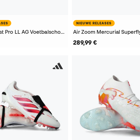
ASES
NIEUWE RELEASES
F50 Hyperfast Pro LL AG Voetbalschoenen
289,99 €