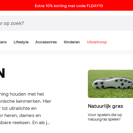
Extra 10% korting met code FLDAY10
Fans
Lifestyle
Accessoires
Kinderen
Uitverkoop
N
ening houden met het
hnische kenmerken. Hier
Natuurlijk gras
 tot ultralichte en
oor heren, dames en
Voor spelers die op
natuurgras spelen!
bare reeksen. En als je
aarzenaanbeveler.