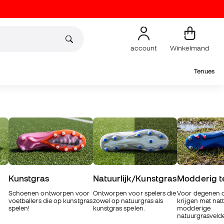
account
Winkelmand
Tenues
Kunstgras
Natuurlijk/Kunstgras
Modderig t
Schoenen ontworpen voor
Ontworpen voor spelers die
Voor degenen d
voetballers die op kunstgras
zowel op natuurgras als
krijgen met nat
spelen!
kunstgras spelen.
modderige
natuurgrasveld