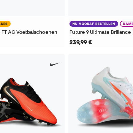
ASES
NU VOORAF BESTELLEN
DAM
o FT AG Voetbalschoenen
239,99 €