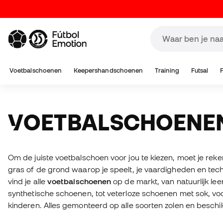
Voetbalschoenen
Keepershandschoenen
Training
Futsal
VOETBALSCHOENE
Om de juiste voetbalschoen voor jou te kiezen, moet je rek
gras of de grond waarop je speelt, je vaardigheden en tec
vind je alle
voetbalschoenen
op de markt, van natuurlijk leer
synthetische schoenen, tot veterloze schoenen met sok, v
kinderen. Alles gemonteerd op alle soorten zolen en beschik
niet weet welke laarzen je moet kopen, gebruik dan onze l