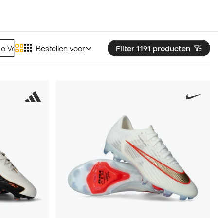
no Voetbalschoenen
Bestellen voor
Munich Voetbalschoenen
Filter 1191
producten
Skeche