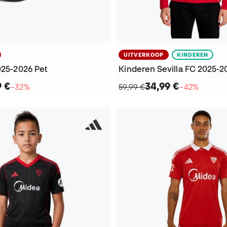
UITVERKOOP
KINDEREN
025-2026 Pet
9 €
34,99 €
−32%
59,99 €
−42%