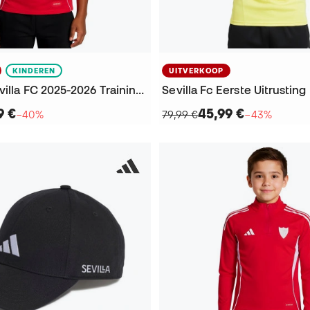
KINDEREN
UITVERKOOP
Kinderen Sevilla FC 2025-2026 Training T-Shirt
9 €
45,99 €
−40%
79,99 €
−43%