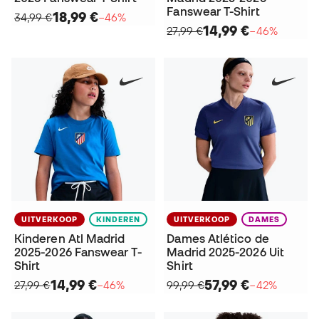
Fanswear T-Shirt
18,99 €
34,99 €
−46%
14,99 €
27,99 €
−46%
UITVERKOOP
KINDEREN
UITVERKOOP
DAMES
Kinderen Atl Madrid
Dames Atlético de
2025-2026 Fanswear T-
Madrid 2025-2026 Uit
Shirt
Shirt
14,99 €
57,99 €
27,99 €
−46%
99,99 €
−42%