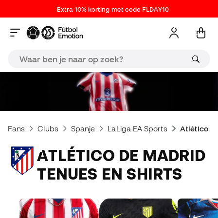
Extra 10% korting met code FLDAY10
Fans
Clubs
Spanje
LaLiga EA Sports
Atlético d
ATLÉTICO DE MADRID
TENUES EN SHIRTS