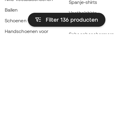
Spanje-shirts
Ballen
Voetbalshirts
Filter 136
producten
Schoenen voor kids
Regenjassen
Handschoenen voor
Scheenbeschermers
kinderen
Keeperskleding
Schoenen voor kids
Black Friday
Kleding voor kinderen
Word een
Nu
Member
Spaar punten en bespaar op uw aankopen
Prioritaire toegang tot exclusieve producten
Word lid van meer dan een half miljoen Leden