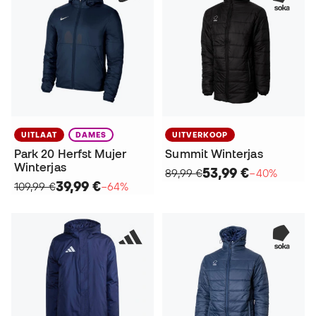
UITLAAT
DAMES
UITVERKOOP
Park 20 Herfst Mujer
Summit Winterjas
Winterjas
53,99 €
89,99 €
−40%
39,99 €
109,99 €
−64%