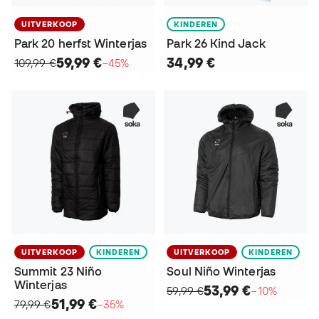
UITVERKOOP
KINDEREN
Park 20 herfst Winterjas
Park 26 Kind Jack
59,99 €
34,99 €
109,99 €
−45%
UITVERKOOP
KINDEREN
UITVERKOOP
KINDEREN
Summit 23 Niño
Soul Niño Winterjas
Winterjas
53,99 €
59,99 €
−10%
51,99 €
79,99 €
−35%