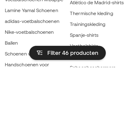
Atlético de Madrid-shirts
Lamine Yamal Schoenen
Thermische kleding
adidas-voetbalschoenen
Trainingskleding
Nike-voetbalschoenen
Spanje-shirts
Ballen
Voetbalshirts
Filter 46
producten
Schoenen voor kids
Regenjassen
Handschoenen voor
Scheenbeschermers
kinderen
Keeperskleding
Schoenen voor kids
Black Friday
Kleding voor kinderen
Word een
Nu
Member