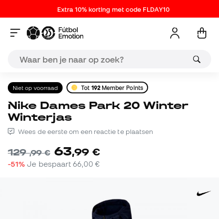
Extra 10% korting met code FLDAY10
Niet op voorraad
Tot
192
Member Points
Nike Dames Park 20 Winter
Winterjas
Wees de eerste om een reactie te plaatsen
63
,
99
€
129
,
99
€
-51%
Je bespaart
66,00 €