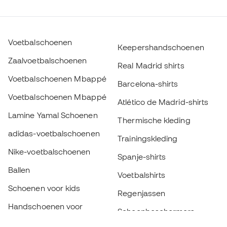
Voetbalschoenen
Keepershandschoenen
Zaalvoetbalschoenen
Real Madrid shirts
Voetbalschoenen Mbappé
Barcelona-shirts
Voetbalschoenen Mbappé
Atlético de Madrid-shirts
Lamine Yamal Schoenen
Thermische kleding
adidas-voetbalschoenen
Trainingskleding
Nike-voetbalschoenen
Spanje-shirts
Ballen
Voetbalshirts
Schoenen voor kids
Regenjassen
Handschoenen voor
Scheenbeschermers
kinderen