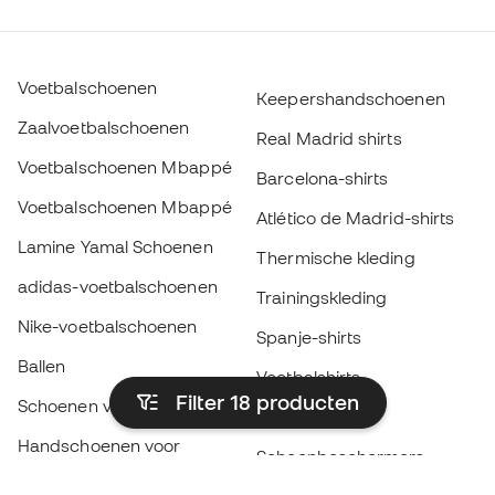
Voetbalschoenen
Keepershandschoenen
Zaalvoetbalschoenen
Real Madrid shirts
Voetbalschoenen Mbappé
Barcelona-shirts
Voetbalschoenen Mbappé
Atlético de Madrid-shirts
Lamine Yamal Schoenen
Thermische kleding
adidas-voetbalschoenen
Trainingskleding
Nike-voetbalschoenen
Spanje-shirts
Ballen
Voetbalshirts
Filter 18
producten
Schoenen voor kids
Regenjassen
Handschoenen voor
Scheenbeschermers
kinderen