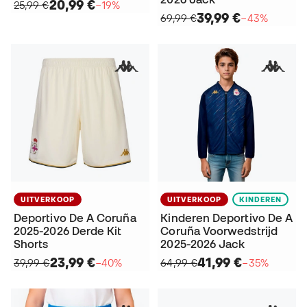
20,99 €
25,99 €
−19%
39,99 €
69,99 €
−43%
UITVERKOOP
UITVERKOOP
KINDEREN
Deportivo De A Coruña
Kinderen Deportivo De A
2025-2026 Derde Kit
Coruña Voorwedstrijd
Shorts
2025-2026 Jack
23,99 €
41,99 €
39,99 €
−40%
64,99 €
−35%