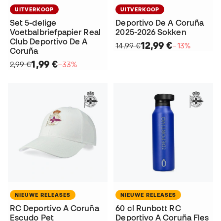
UITVERKOOP
UITVERKOOP
Set 5-delige
Deportivo De A Coruña
Voetbalbriefpapier Real
2025-2026 Sokken
Club Deportivo De A
12,99 €
14,99 €
−13%
Coruña
1,99 €
2,99 €
−33%
NIEUWE RELEASES
NIEUWE RELEASES
RC Deportivo A Coruña
60 cl Runbott RC
Escudo Pet
Deportivo A Coruña Fles