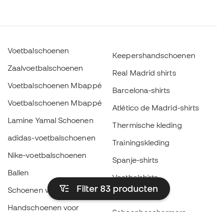
Voetbalschoenen
Keepershandschoenen
Zaalvoetbalschoenen
Real Madrid shirts
Voetbalschoenen Mbappé
Barcelona-shirts
Voetbalschoenen Mbappé
Atlético de Madrid-shirts
Lamine Yamal Schoenen
Thermische kleding
adidas-voetbalschoenen
Trainingskleding
Nike-voetbalschoenen
Spanje-shirts
Ballen
Voetbalshirts
Filter 83
producten
Schoenen voor kids
Regenjassen
Handschoenen voor
Scheenbeschermers