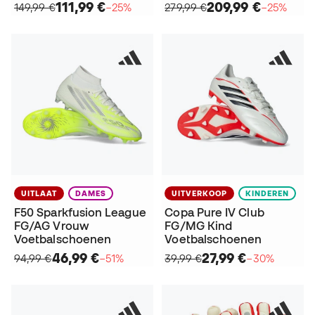
111,99 €
209,99 €
149,99 €
−25%
279,99 €
−25%
UITLAAT
DAMES
UITVERKOOP
KINDEREN
F50 Sparkfusion League
Copa Pure IV Club
FG/AG Vrouw
FG/MG Kind
Voetbalschoenen
Voetbalschoenen
46,99 €
27,99 €
94,99 €
−51%
39,99 €
−30%