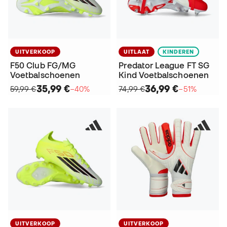
UITVERKOOP
UITLAAT
KINDEREN
F50 Club FG/MG
Predator League FT SG
Voetbalschoenen
Kind Voetbalschoenen
35,99 €
36,99 €
59,99 €
−40%
74,99 €
−51%
UITVERKOOP
UITVERKOOP