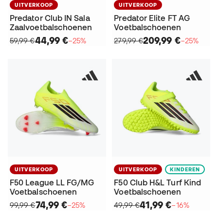
UITVERKOOP
UITVERKOOP
Predator Club IN Sala
Predator Elite FT AG
Zaalvoetbalschoenen
Voetbalschoenen
44,99 €
209,99 €
59,99 €
−25%
279,99 €
−25%
UITVERKOOP
UITVERKOOP
KINDEREN
F50 League LL FG/MG
F50 Club H&L Turf Kind
Voetbalschoenen
Voetbalschoenen
74,99 €
41,99 €
99,99 €
−25%
49,99 €
−16%