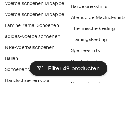
Voetbalschoenen Mbappé
Barcelona-shirts
Voetbalschoenen Mbappé
Atlético de Madrid-shirts
Lamine Yamal Schoenen
Thermische kleding
adidas-voetbalschoenen
Trainingskleding
Nike-voetbalschoenen
Spanje-shirts
Ballen
Voetbalshirts
Filter 49
producten
Schoenen voor kids
Regenjassen
Handschoenen voor
Scheenbeschermers
kinderen
Keeperskleding
Schoenen voor kids
Black Friday
Kleding voor kinderen
Word een