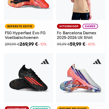
BEPERKTE EDITIE
UITVERKOOP
DAMES
F50 Hyperfast Evo FG
Fc Barcelona Dames
Voetbalschoenen
2025-2026 Uit Shirt
269,99 €
59,99 €
299,99 €
−10%
99,99 €
−40%
UITVERKOOP
KINDEREN
NIEUWE RELEASES