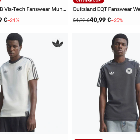
UITVERKOOP
Germany DFB Vis-Tech Fanswear Mundial 2026 T-Shirt
9 €
40,99 €
−24%
54,99 €
−25%