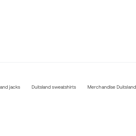
land jacks
Duitsland sweatshirts
Merchandise Duitsland