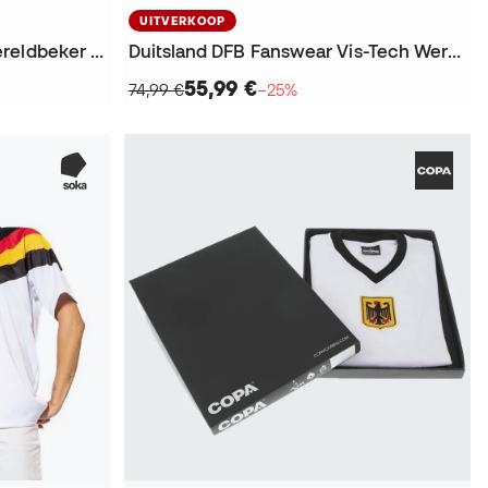
UITVERKOOP
Duitsland EQT Fanswear Wereldbeker 2026 Lange broek
Duitsland DFB Fanswear Vis-Tech Wereldkampioenschap 2026 Lange broek
55,99 €
74,99 €
−25%