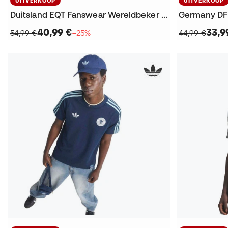
UITVERKOOP
UITVERKOOP
Duitsland EQT Fanswear Wereldbeker 2026 T-Shirt
40,99 €
33,9
54,99 €
−25%
44,99 €