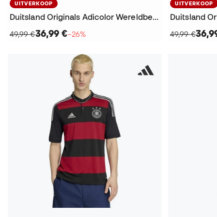
UITVERKOOP
UITVERKOOP
Duitsland Originals Adicolor Wereldbeker 2026 T-Shirt
36,99 €
36,9
49,99 €
−26%
49,99 €