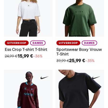
UITVERKOOP
DAMES
UITVERKOOP
DAMES
Ess Crop T-shirt T-Shirt
Sportswear Boxy Vrouw
T-Shirt
15,99 €
24,99 €
−36%
25,99 €
39,99 €
−35%