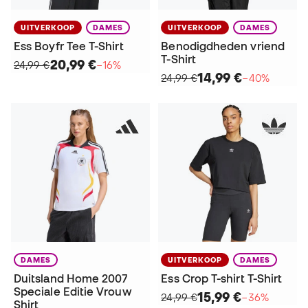
UITVERKOOP
DAMES
UITVERKOOP
DAMES
Ess Boyfr Tee T-Shirt
Benodigdheden vriend
T-Shirt
20,99 €
24,99 €
−16%
14,99 €
24,99 €
−40%
DAMES
UITVERKOOP
DAMES
Duitsland Home 2007
Ess Crop T-shirt T-Shirt
Speciale Editie Vrouw
15,99 €
24,99 €
−36%
Shirt