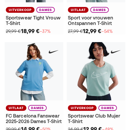
UITVERKOOP
DAMES
UITLAAT
DAMES
Sportswear Tight Vrouw
Sport voor vrouwen
T-Shirt
Ontspannen T-Shirt
18,99 €
12,99 €
29,99 €
−37%
27,99 €
−54%
UITLAAT
DAMES
UITVERKOOP
DAMES
FC Barcelona Fanswear
Sportswear Club Mujer
2025-2026 Dames T-Shirt
T-Shirt
14,99 €
12,99 €
29,99 €
−50%
24,99 €
−48%