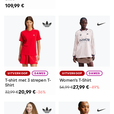
109,99 €
UITVERKOOP
DAMES
UITVERKOOP
DAMES
T-shirt met 3 strepen T-
Women's T-Shirt
Shirt
27,99 €
54,99 €
−49%
20,99 €
32,99 €
−36%