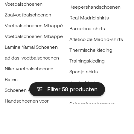
Voetbalschoenen
Keepershandschoenen
Zaalvoetbalschoenen
Real Madrid shirts
Voetbalschoenen Mbappé
Barcelona-shirts
Voetbalschoenen Mbappé
Atlético de Madrid-shirts
Lamine Yamal Schoenen
Thermische kleding
adidas-voetbalschoenen
Trainingskleding
Nike-voetbalschoenen
Spanje-shirts
Ballen
Voetbalshirts
Filter 58
producten
Schoenen voor kids
Regenjassen
Handschoenen voor
Scheenbeschermers
kinderen
Keeperskleding
Schoenen voor kids
Black Friday
Kleding voor kinderen