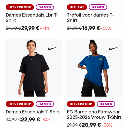
UITVERKOOP
DAMES
UITLAAT
DAMES
Dames Essentials Lbr T-
Trefoil voor dames T-
Shirt
Shirt
29,99 €
16,99 €
34,99 €
−14%
37,99 €
−55%
UITVERKOOP
DAMES
UITVERKOOP
DAMES
Dames Essentials T-Shirt
FC Barcelona Fanswear
2025-2026 Vrouw T-Shirt
22,99 €
34,99 €
−34%
20,99 €
29,99 €
−30%