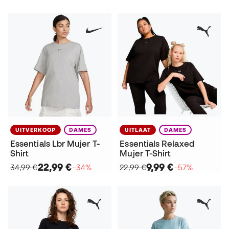
UITVERKOOP
DAMES
UITLAAT
DAMES
Essentials Lbr Mujer T-
Essentials Relaxed
Shirt
Mujer T-Shirt
22,99 €
9,99 €
34,99 €
−34%
22,99 €
−57%