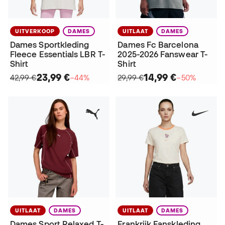
UITVERKOOP
DAMES
UITLAAT
DAMES
Dames Sportkleding
Dames Fc Barcelona
Fleece Essentials LBR T-
2025-2026 Fanswear T-
Shirt
Shirt
23,99 €
14,99 €
42,99 €
−44%
29,99 €
−50%
UITLAAT
DAMES
UITLAAT
DAMES
Dames Sport Relaxed T-
Frankrijk Fanskleding