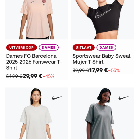
UITVERKOOP
DAMES
UITLAAT
DAMES
Dames FC Barcelona
Sportswear Baby Sweat
2025-2026 Fanswear T-
Mujer T-Shirt
Shirt
17,99 €
39,99 €
−55%
29,99 €
54,99 €
−45%