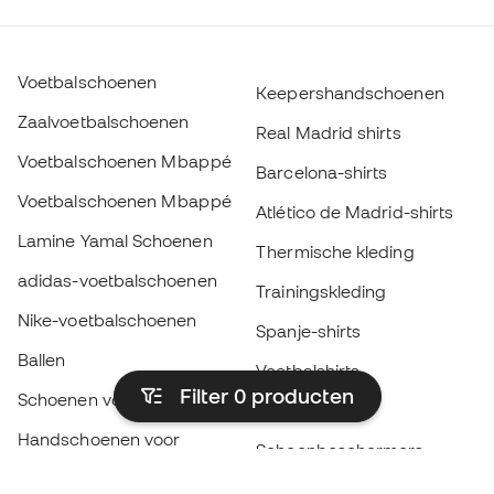
Voetbalschoenen
Keepershandschoenen
Zaalvoetbalschoenen
Real Madrid shirts
Voetbalschoenen Mbappé
Barcelona-shirts
Voetbalschoenen Mbappé
Atlético de Madrid-shirts
Lamine Yamal Schoenen
Thermische kleding
adidas-voetbalschoenen
Trainingskleding
Nike-voetbalschoenen
Spanje-shirts
Ballen
Voetbalshirts
Filter 0
producten
Schoenen voor kids
Regenjassen
Handschoenen voor
Scheenbeschermers
kinderen
Keeperskleding