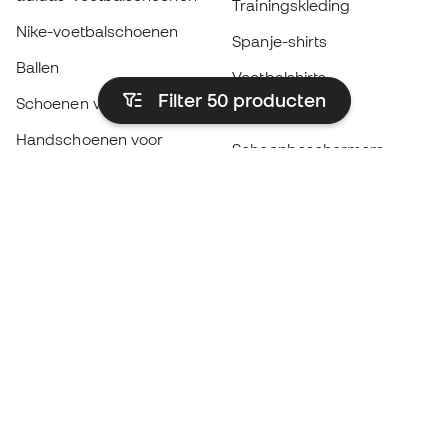
Trainingskleding
Nike-voetbalschoenen
Spanje-shirts
Ballen
Voetbalshirts
Filter 50
producten
Schoenen voor kids
Regenjassen
Handschoenen voor
Scheenbeschermers
kinderen
Keeperskleding
Schoenen voor kids
Black Friday
Kleding voor kinderen
Word een
Nu
Member
Spaar punten en bespaar op uw aankopen
Prioritaire toegang tot exclusieve producten