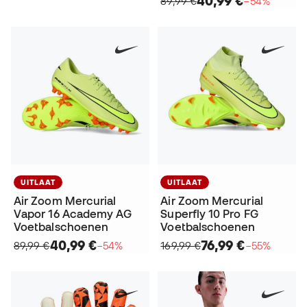
40,99 €
89,99 €
−54%
UITLAAT
UITLAAT
Air Zoom Mercurial
Air Zoom Mercurial
Vapor 16 Academy AG
Superfly 10 Pro FG
Voetbalschoenen
Voetbalschoenen
40,99 €
76,99 €
89,99 €
−54%
169,99 €
−55%