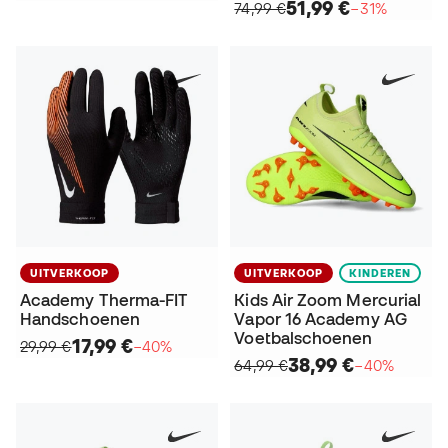
51,99 €
74,99 €
−31%
UITVERKOOP
UITVERKOOP
KINDEREN
Academy Therma-FIT
Kids Air Zoom Mercurial
Handschoenen
Vapor 16 Academy AG
Voetbalschoenen
17,99 €
29,99 €
−40%
38,99 €
64,99 €
−40%