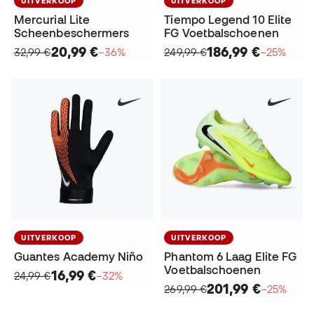
UITVERKOOP
UITVERKOOP
Mercurial Lite
Tiempo Legend 10 Elite
Scheenbeschermers
FG Voetbalschoenen
20,99 €
186,99 €
32,99 €
−36%
249,99 €
−25%
UITVERKOOP
UITVERKOOP
Guantes Academy Niño
Phantom 6 Laag Elite FG
Voetbalschoenen
16,99 €
24,99 €
−32%
201,99 €
269,99 €
−25%