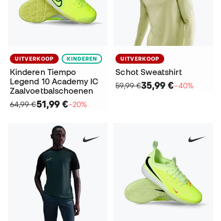
UITVERKOOP
KINDEREN
UITVERKOOP
Kinderen Tiempo
Schot Sweatshirt
Legend 10 Academy IC
35,99 €
59,99 €
−40%
Zaalvoetbalschoenen
51,99 €
64,99 €
−20%