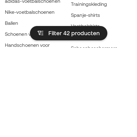
adidas-voetbalschoenen
Trainingskleding
Nike-voetbalschoenen
Spanje-shirts
Ballen
Voetbalshirts
Filter 42
producten
Schoenen voor kids
Regenjassen
Handschoenen voor
Scheenbeschermers
kinderen
Keeperskleding
Schoenen voor kids
Black Friday
Kleding voor kinderen
Word een
Nu
Member
Spaar punten en bespaar op uw aankopen
Prioritaire toegang tot exclusieve producten