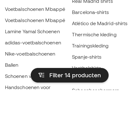
Real Madrid shirts
Voetbalschoenen Mbappé
Barcelona-shirts
Voetbalschoenen Mbappé
Atlético de Madrid-shirts
Lamine Yamal Schoenen
Thermische kleding
adidas-voetbalschoenen
Trainingskleding
Nike-voetbalschoenen
Spanje-shirts
Ballen
Voetbalshirts
Filter 14
producten
Schoenen voor kids
Regenjassen
Handschoenen voor
Scheenbeschermers
kinderen
Keeperskleding
Schoenen voor kids
Black Friday
Kleding voor kinderen