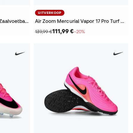
UITVERKOOP
Tiempo Streetgato IC Niño Zaalvoetbalschoenen
Air Zoom Mercurial Vapor 17 Pro Turf Voetbalschoenen
111,99 €
139,99 €
−20%