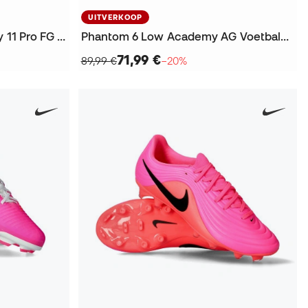
UITVERKOOP
Air Zoom Mercurial Superfly 11 Pro FG Voetbalschoenen
Phantom 6 Low Academy AG Voetbalschoenen
71,99 €
89,99 €
−20%