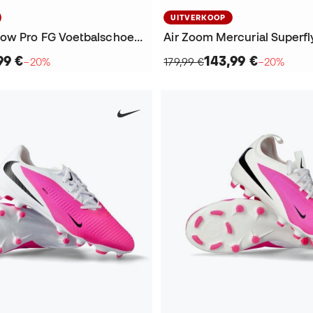
UITVERKOOP
Phantom 6 Low Pro FG Voetbalschoenen
99 €
143,99 €
−20%
179,99 €
−20%