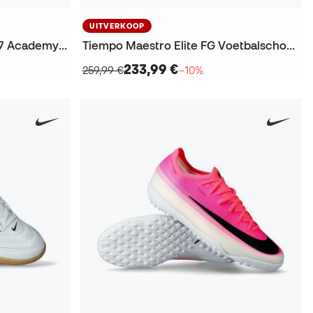
UITVERKOOP
Air Zoom Mercurial Vapor 17 Academy FG/MG Voetbalschoenen
Tiempo Maestro Elite FG Voetbalschoenen
233,99 €
259,99 €
−10%