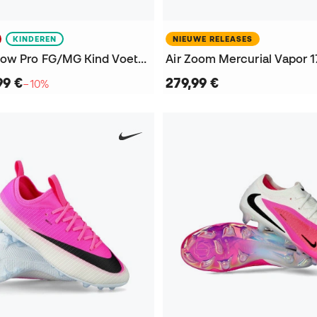
KINDEREN
NIEUWE RELEASES
Phantom 6 Low Pro FG/MG Kind Voetbalschoenen
99 €
279,99 €
−10%