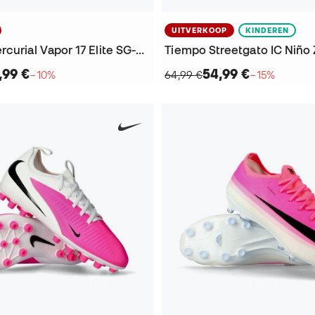
UITVERKOOP
KINDEREN
Air Zoom Mercurial Vapor 17 Elite SG-Pro T Voetbalschoenen
,99 €
54,99 €
−10%
64,99 €
−15%