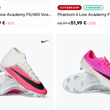
UITVERKOOP
KINDEREN
Phantom 6 Low Academy FG/MG Voetbalschoenen
9 €
51,99 €
−16%
64,99 €
−20%