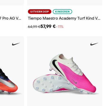
UITVERKOOP
KINDEREN
Air Zoom Mercurial Vapor 17 Pro AG Voetbalschoenen
Tiempo Maestro Academy Turf Kind Voetbalschoenen
57,99 €
64,99 €
−11%