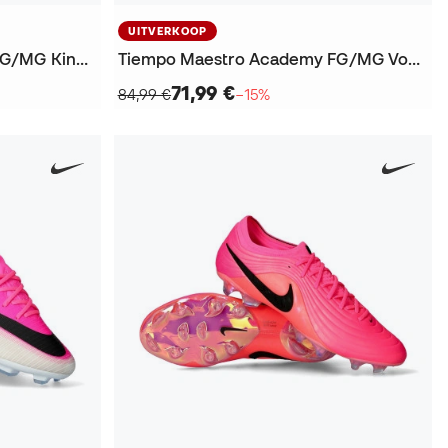
UITVERKOOP
Phantom 6 Low Academy FG/MG Kind Voetbalschoenen
Tiempo Maestro Academy FG/MG Voetbalschoenen
71,99 €
84,99 €
−15%