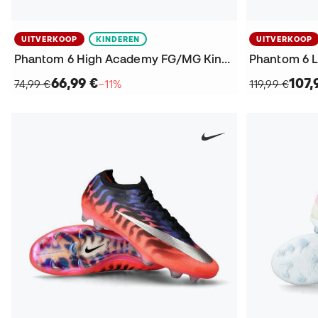
UITVERKOOP
KINDEREN
UITVERKOOP
Phantom 6 High Academy FG/MG Kind Voetbalschoenen
66,99 €
107,
74,99 €
−11%
119,99 €