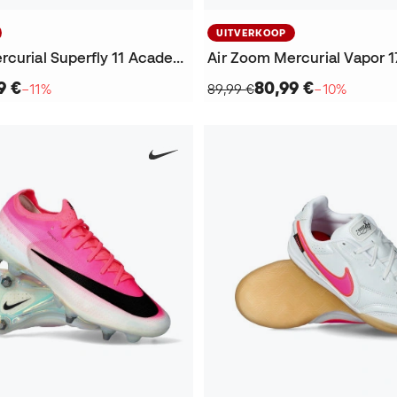
UITVERKOOP
Air Zoom Mercurial Superfly 11 Academy FG/MG Voetbalschoenen
9 €
80,99 €
−11%
89,99 €
−10%