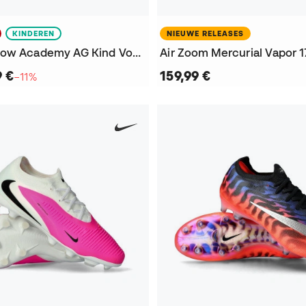
KINDEREN
NIEUWE RELEASES
Phantom 6 Low Academy AG Kind Voetbalschoenen
9 €
159,99 €
−11%