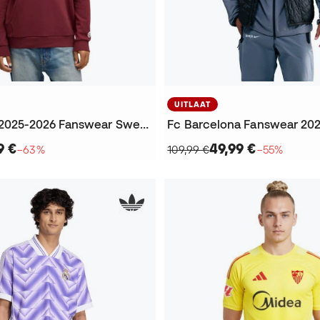
UITLAAT
Valencia Cf 2025-2026 Fanswear Sweatshirt
Fc Barcelona Fanswear 202
9 €
49,99 €
−63%
109,99 €
−55%