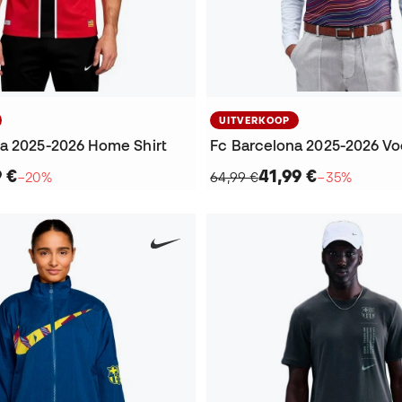
UITVERKOOP
a 2025-2026 Home Shirt
9 €
41,99 €
−20%
64,99 €
−35%