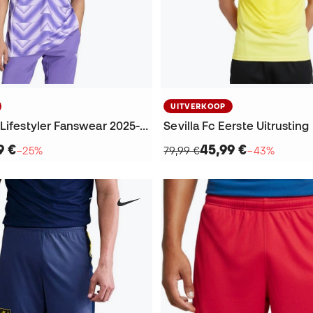
UITVERKOOP
Real Madrid Lifestyler Fanswear 2025-2026 T-Shirt
9 €
45,99 €
−25%
79,99 €
−43%