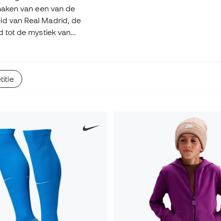
tmaken van een van de
id van Real Madrid, de
d tot de mystiek van
, RCD Mallorca en
ga EA Sports en beleef
itie