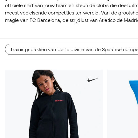
officiële shirt van jouw team en steun de clubs die deel ui
meest veeleisende competities ter wereld. Van de grootshe
magie van FC Barcelona, de strijdlust van Atlético de Madri
historische teams als Athletic Club, Valencia CF, Sevilla CF
anderen. Draag de passie en kleuren van elke club uit LaLi
voetbal op zijn best!
Trainingspakken van de 1e divisie van de Spaanse compet