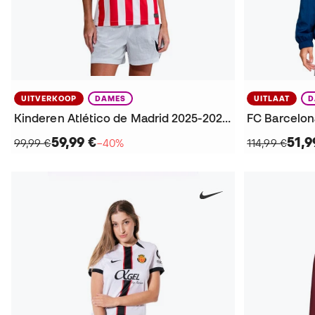
UITVERKOOP
DAMES
UITLAAT
D
Kinderen Atlético de Madrid 2025-2026 Thuis Shirt
59,99 €
51,9
99,99 €
−40%
114,99 €