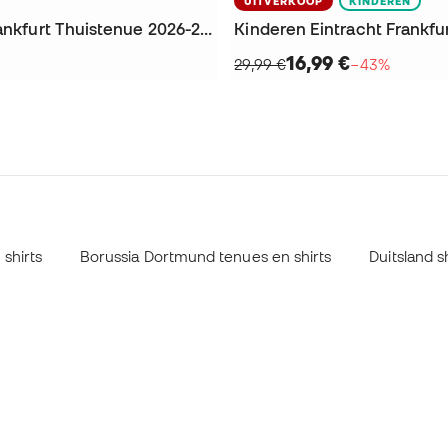
UITVERKOOP
KINDEREN
Eintracht Frankfurt Thuistenue 2026-2027 Shirt
16,99 €
29,99 €
−43%
shirts
Borussia Dortmund tenues en shirts
Duitsland 