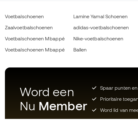
Voetbalschoenen
Lamine Yamal Schoenen
Zaalvoetbalschoenen
adidas-voetbalschoenen
Voetbalschoenen Mbappé
Nike-voetbalschoenen
Voetbalschoenen Mbappé
Ballen
Word een
Spaar punten en
Prioritaire toega
Nu
Member
Word lid van mee