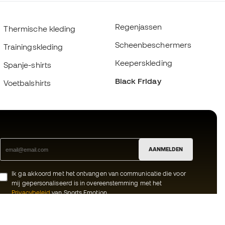
Regenjassen
Thermische kleding
Scheenbeschermers
Trainingskleding
Keeperskleding
Spanje-shirts
Black Friday
Voetbalshirts
AANMELDEN
Ik ga akkoord met het ontvangen van communicatie die voor
mij gepersonaliseerd is in overeenstemming met het
Privacybeleid
van Sports Emotion.