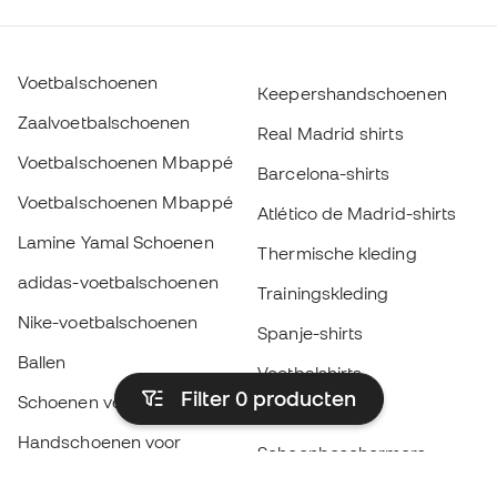
Voetbalschoenen
Keepershandschoenen
Zaalvoetbalschoenen
Real Madrid shirts
Voetbalschoenen Mbappé
Barcelona-shirts
Voetbalschoenen Mbappé
Atlético de Madrid-shirts
Lamine Yamal Schoenen
Thermische kleding
adidas-voetbalschoenen
Trainingskleding
Nike-voetbalschoenen
Spanje-shirts
Ballen
Voetbalshirts
Filter 0
producten
Schoenen voor kids
Regenjassen
Handschoenen voor
Scheenbeschermers
kinderen
Keeperskleding