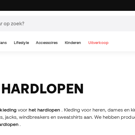
Fans
Lifestyle
Accessoires
Kinderen
Uitverkoop
R HARDLOPEN
skleding
voor
het hardlopen
. Kleding voor heren, dames en k
-shirts, jacks, windbreakers en sweatshirts aan. We hebben prod
ardlopen
.