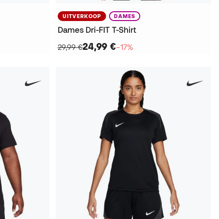
UITVERKOOP
DAMES
Dames Dri-FIT T-Shirt
24,99 €
29,99 €
−17%