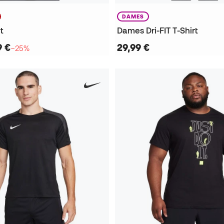
DAMES
rt
Dames Dri-FIT T-Shirt
9 €
29,99 €
−25%