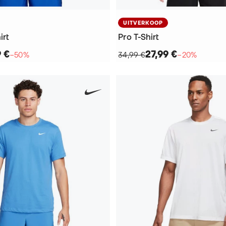
UITVERKOOP
irt
Pro T-Shirt
9 €
27,99 €
−50%
34,99 €
−20%