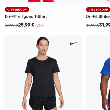
UITVERKOOP
UITVERKOOP
Dri-FIT erfgoed T-Shirt
Dri-Fit Strike
25,99 €
31,9
34,99 €
−26%
39,99 €