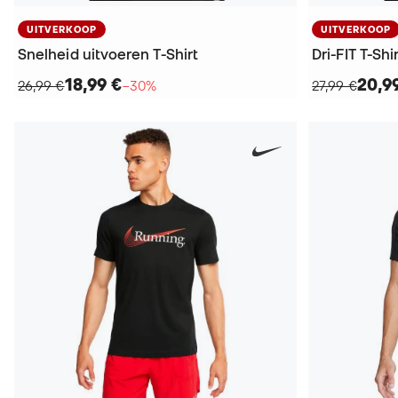
UITVERKOOP
UITVERKOOP
Snelheid uitvoeren T-Shirt
Dri-FIT T-Shi
18,99 €
20,9
26,99 €
−30%
27,99 €