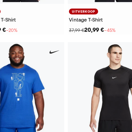
UITVERKOOP
 T-Shirt
Vintage T-Shirt
9 €
20,99 €
−20%
37,99 €
−45%