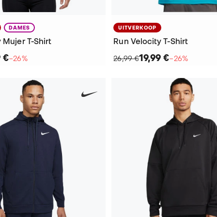
DAMES
UITVERKOOP
 Mujer T-Shirt
Run Velocity T-Shirt
9 €
19,99 €
−26%
26,99 €
−26%