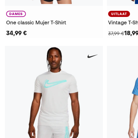
DAMES
UITLAAT
One classic Mujer T-Shirt
Vintage T-Sh
34,99 €
18,9
37,99 €