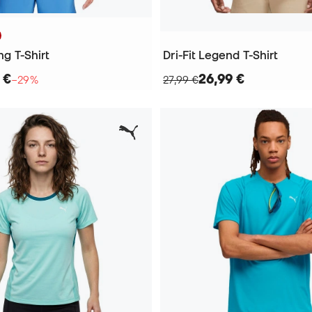
ing T-Shirt
Dri-Fit Legend T-Shirt
 €
26,99 €
−29%
27,99 €