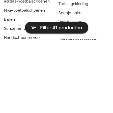
adidas-voetbalschoenen
Trainingskleding
Nike-voetbalschoenen
Spanje-shirts
Ballen
Voetbalshirts
Filter 41
producten
Schoenen voor kids
Regenjassen
Handschoenen voor
Scheenbeschermers
kinderen
Keeperskleding
Schoenen voor kids
Black Friday
Kleding voor kinderen
Word een
Nu
Member
Spaar punten en bespaar op uw aankopen