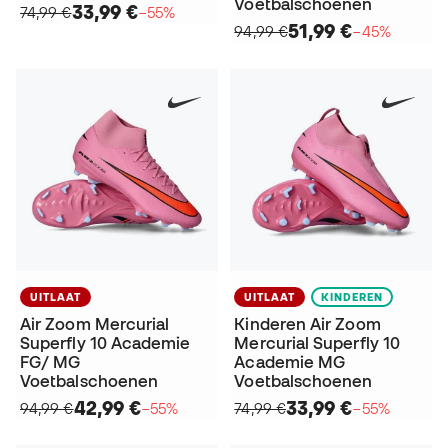
Voetbalschoenen
33,99 €
74,99 €
−55%
51,99 €
94,99 €
−45%
UITLAAT
UITLAAT
KINDEREN
Air Zoom Mercurial
Kinderen Air Zoom
Superfly 10 Academie
Mercurial Superfly 10
FG/ MG
Academie MG
Voetbalschoenen
Voetbalschoenen
42,99 €
33,99 €
94,99 €
−55%
74,99 €
−55%