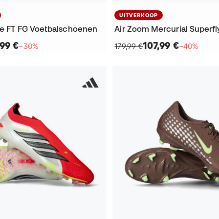
UITVERKOOP
ite FT FG Voetbalschoenen
,99 €
107,99 €
−30%
179,99 €
−40%