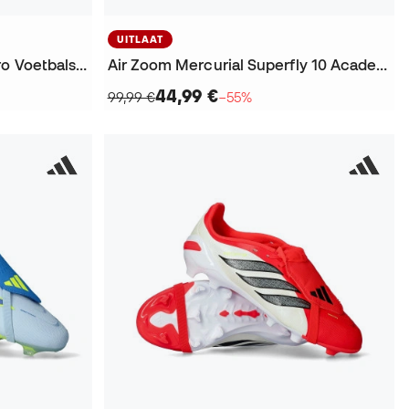
UITLAAT
Tiempo Maestro Elite AG-Pro Voetbalschoenen
Air Zoom Mercurial Superfly 10 Academy FG/MG KM Voetbalschoenen
44,99 €
99,99 €
−55%