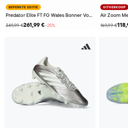
BEPERKTE EDITIE
UITVERKOOP
Predator Elite FT FG Wales Bonner Voetbalschoenen
261,99 €
118,
349,99 €
−25%
169,99 €