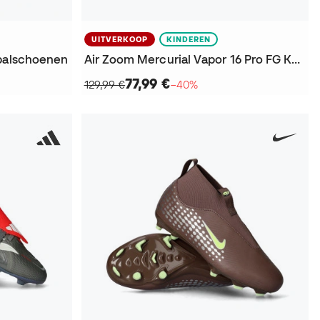
UITVERKOOP
KINDEREN
tbalschoenen
Air Zoom Mercurial Vapor 16 Pro FG KM Kind Voetbalschoenen
77,99 €
129,99 €
−40%