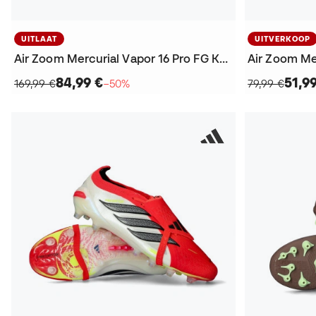
UITLAAT
UITVERKOOP
Air Zoom Mercurial Vapor 16 Pro FG KM Voetbalschoenen
84,99 €
51,9
169,99 €
−50%
79,99 €