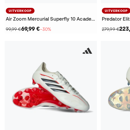
UITVERKOOP
UITVERKOOP
Air Zoom Mercurial Superfly 10 Academy AG KM Voetbalschoenen
Predator El
69,99 €
223
99,99 €
−30%
279,99 €