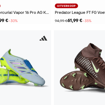
UITVERKOOP
Air Zoom Mercurial Vapor 16 Pro AG KM Voetbalschoenen
99 €
61,99 €
−30%
94,99 €
−35%