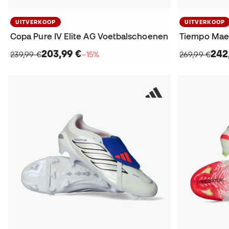
UITVERKOOP
UITVERKOOP
Copa Pure IV Elite AG Voetbalschoenen
203,99 €
242
239,99 €
−15%
269,99 €