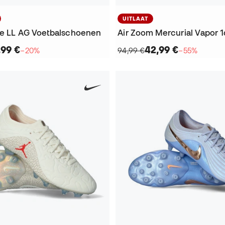
UITLAAT
ite LL AG Voetbalschoenen
,99 €
42,99 €
−20%
94,99 €
−55%