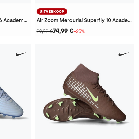
UITVERKOOP
Air Zoom Mercurial Vapor 16 Academy FG/MG KM Voetbalschoenen
Air Zoom Mercurial Superfly 10 Academy Turf KM Voetbalschoenen
74,99 €
99,99 €
−25%