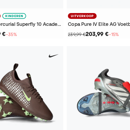
KINDEREN
UITVERKOOP
Air Zoom Mercurial Superfly 10 Academy AG KM Kind Voetbalschoenen
Copa Pure IV Elite AG Voe
9 €
203,99 €
−35%
239,99 €
−15%