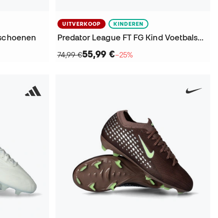
UITVERKOOP
KINDEREN
lschoenen
Predator League FT FG Kind Voetbalschoenen
55,99 €
74,99 €
−25%