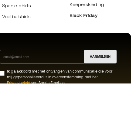
Keeperskleding
Spanje-shirts
Black Friday
Voetbalshirts
AANMELDEN
Ik ga akkoord met het ontvangen van communicatie die voor
mij gepersonaliseerd is in overeenstemming met het
Privacybeleid
van Sports Emotion.
ion
#BeTheBest
meenschap
Bij Sports Emotion promoten we een