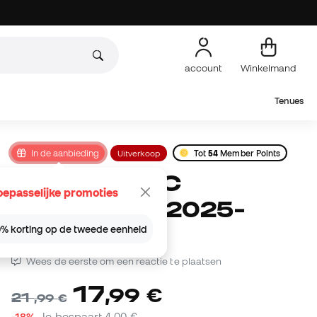
account
Winkelmand
Tenues
In de aanbieding
Uitverkoop
Tot
54
Member Points
Nike Mini FC
oepasselijke promoties
Barcelona 2025-
2026 Bal
% korting op de tweede eenheid
Wees de eerste om een reactie te plaatsen
17
,
99
€
21
,
99
€
-18%
Je bespaart
4,00 €