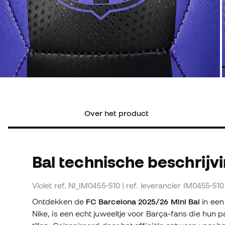
Over het product
Bal technische beschrijv
Violet
ref. NI_IM0455-510
| ref. leverancier IM0455-510
Ontdekken de
FC Barcelona 2025/26 Mini Bal
in een
Nike, is een echt juweeltje voor Barça-fans die hun 