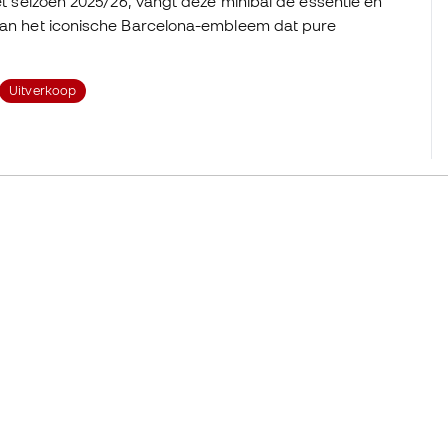
het seizoen 2025/26, vangt deze minibal de essentie en
 van het iconische Barcelona-embleem dat pure
Uitverkoop