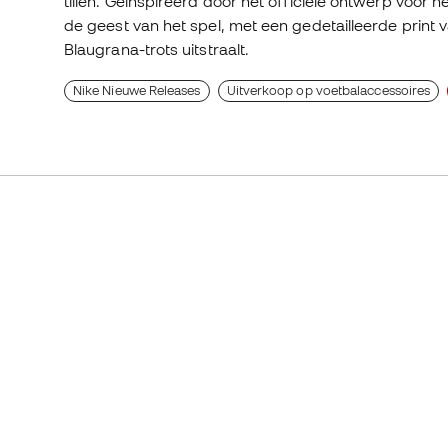
tillen. Geïnspireerd door het officiële ontwerp voor 
de geest van het spel, met een gedetailleerde print
Blaugrana-trots uitstraalt.
Nike Nieuwe Releases
Uitverkoop op voetbalaccessoires