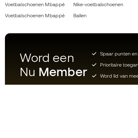
Voetbalschoenen Mbappé
Nike-voetbalschoenen
Voetbalschoenen Mbappé
Ballen
Word een
Spaar punten en
Prioritaire toega
Nu
Member
Word lid van mee
Download nu de app voor wie
gek is op voetbaluitrusting en