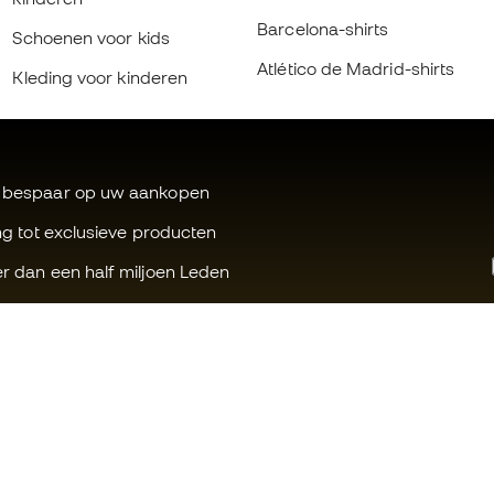
Barcelona-shirts
Schoenen voor kids
Atlético de Madrid-shirts
Kleding voor kinderen
 bespaar op uw aankopen
ng tot exclusieve producten
r dan een half miljoen Leden
Kunnen wij u helpen?
Fútbol Emot
Klantenservice
Member-ge