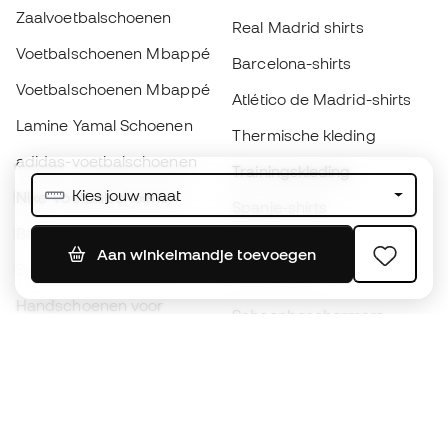
Zaalvoetbalschoenen
Real Madrid shirts
Voetbalschoenen Mbappé
Barcelona-shirts
Voetbalschoenen Mbappé
Atlético de Madrid-shirts
Lamine Yamal Schoenen
Thermische kleding
adidas-voetbalschoenen
Trainingskleding
Kies jouw maat
Nike-voetbalschoenen
Spanje-shirts
Ballen
Voetbalshirts
Aan winkelmandje toevoegen
Schoenen voor kids
Regenjassen
Handschoenen voor
Scheenbeschermers
kinderen
Keeperskleding
Schoenen voor kids
Black Friday
Kleding voor kinderen