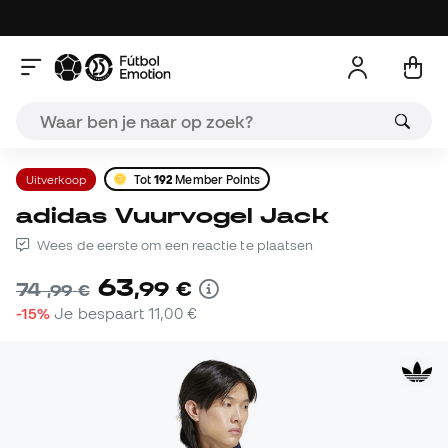
Uitverkoop
Tot
192
Member Points
adidas Vuurvogel Jack
Wees de eerste om een reactie te plaatsen
63
,
99
€
74
,
99
€
-15%
Je bespaart
11,00 €