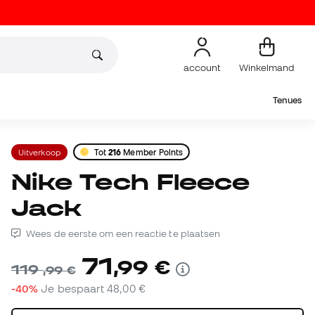
account
Winkelmand
Tenues
Uitverkoop
Tot
216
Member Points
Nike Tech Fleece
Jack
Wees de eerste om een reactie te plaatsen
71
,
99
€
119
,
99
€
-40%
Je bespaart
48,00 €