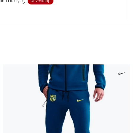
oop Lifestyle
Uitverkoop