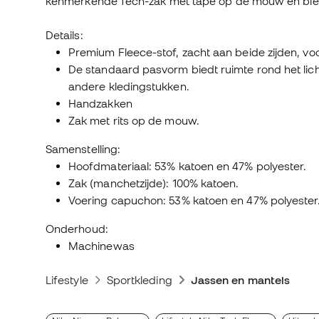
kenmerkende Tech-zak met tape op de mouw en bie
Details:
Premium Fleece-stof, zacht aan beide zijden, vo
De standaard pasvorm biedt ruimte rond het li
andere kledingstukken.
Handzakken
Zak met rits op de mouw.
Samenstelling:
Hoofdmateriaal: 53% katoen en 47% polyester.
Zak (manchetzijde): 100% katoen.
Voering capuchon: 53% katoen en 47% polyester
Onderhoud:
Machinewas
Lifestyle
Sportkleding
Jassen en mantels