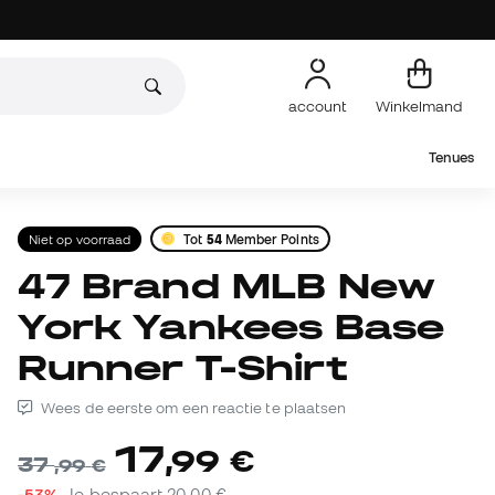
account
Winkelmand
Tenues
Niet op voorraad
Tot
54
Member Points
47 Brand MLB New
York Yankees Base
Runner T-Shirt
Wees de eerste om een reactie te plaatsen
17
,
99
€
37
,
99
€
-53%
Je bespaart
20,00 €