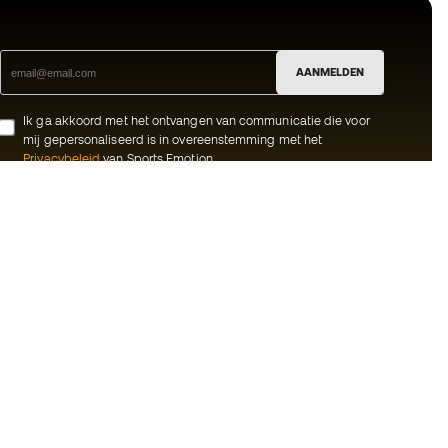
AANMELDEN
Ik ga akkoord met het ontvangen van communicatie die voor
mij gepersonaliseerd is in overeenstemming met het
Privacybeleid
van Sports Emotion.
ion
#BeTheBest
meenschap
Bij Sports Emotion promoten we een
sportieve levensstijl die gericht is op het
rken
bereiken van volledig geluk voor atleten,
dankzij het ecosysteem dat wordt
oorwaarden
gecreëerd door elk van de
gespecialiseerde merken in de groep.