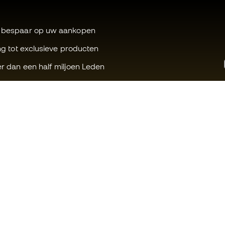
 bespaar op uw aankopen
ng tot exclusieve producten
r dan een half miljoen Leden
Kunnen wij u helpen?
Fútbol Emot
Klantenservice
Member-ge
Ruilen en retouren
Voor ons we
Gids voor sportuitrusting
Algemene v
Tabellen voor omzetting van
Cookiebeleid
schoenenmaten