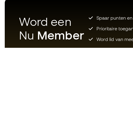
Word een
Spaar punten en
Prioritaire toega
Nu
Member
Word lid van mee
Download nu de app voor wie
gek is op voetbaluitrusting en
geniet van sneller en handiger
winkelen.