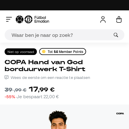
Niet op voorraad
Tot
54
Member Points
COPA Hand van God
borduurwerk T-Shirt
Wees de eerste om een reactie te plaatsen
17
,
99
€
39
,
99
€
-55%
Je bespaart
22,00 €