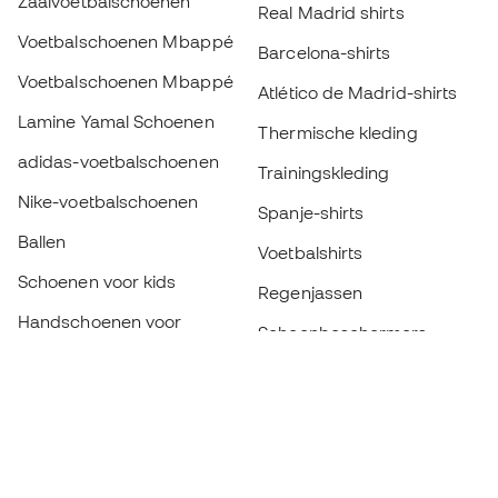
Zaalvoetbalschoenen
Real Madrid shirts
Voetbalschoenen Mbappé
Barcelona-shirts
Voetbalschoenen Mbappé
Atlético de Madrid-shirts
Lamine Yamal Schoenen
Thermische kleding
adidas-voetbalschoenen
Trainingskleding
Nike-voetbalschoenen
Spanje-shirts
Ballen
Voetbalshirts
Schoenen voor kids
Regenjassen
Handschoenen voor
Scheenbeschermers
kinderen
Keeperskleding
Schoenen voor kids
Black Friday
Kleding voor kinderen