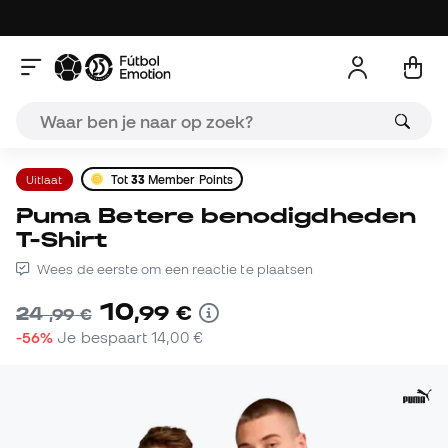
Uitlaat
Tot
33
Member Points
Puma Betere benodigdheden
T-Shirt
Wees de eerste om een reactie te plaatsen
10
,
99
€
24
,
99
€
-56%
Je bespaart
14,00 €