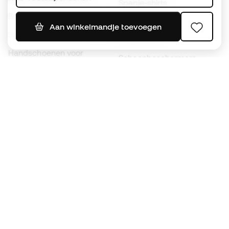
Spanje-shirts
Ballen
Voetbalshirts
Aan winkelmandje toevoegen
Schoenen voor kids
Regenjassen
Handschoenen voor
Scheenbeschermers
kinderen
Keeperskleding
Schoenen voor kids
Black Friday
Kleding voor kinderen
Word een
Nu
Member
Spaar punten en bespaar op uw aankopen
Prioritaire toegang tot exclusieve producten
Word lid van meer dan een half miljoen Leden