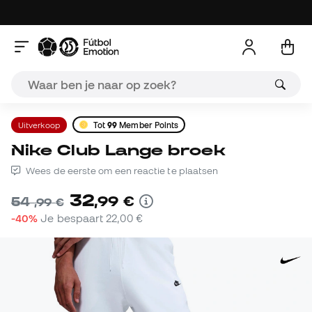
Uitverkoop
Tot
99
Member Points
Nike Club Lange broek
Wees de eerste om een reactie te plaatsen
32
,
99
€
54
,
99
€
-40%
Je bespaart
22,00 €