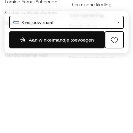
Lamine Yamal Schoenen
Thermische kleding
adidas-voetbalschoenen
Trainingskleding
Kies jouw maat
Nike-voetbalschoenen
Spanje-shirts
Ballen
Voetbalshirts
Aan winkelmandje toevoegen
Schoenen voor kids
Regenjassen
Handschoenen voor
Scheenbeschermers
kinderen
Keeperskleding
Schoenen voor kids
Black Friday
Kleding voor kinderen
Word een
Nu
Member