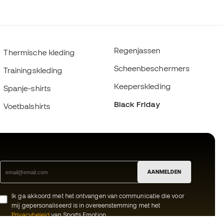
Regenjassen
Thermische kleding
Scheenbeschermers
Trainingskleding
Keeperskleding
Spanje-shirts
Black Friday
Voetbalshirts
AANMELDEN
Ik ga akkoord met het ontvangen van communicatie die voor
mij gepersonaliseerd is in overeenstemming met het
Privacybeleid
van Sports Emotion.