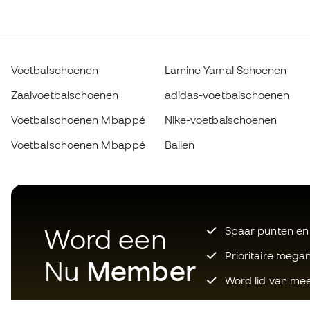
Voetbalschoenen
Lamine Yamal Schoenen
Zaalvoetbalschoenen
adidas-voetbalschoenen
Voetbalschoenen Mbappé
Nike-voetbalschoenen
Voetbalschoenen Mbappé
Ballen
Word een
Spaar punten en
Prioritaire toega
Nu
Member
Word lid van mee