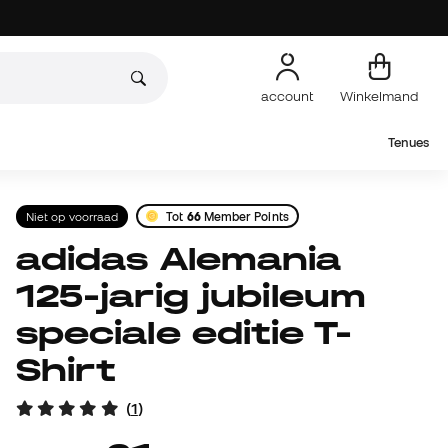
account
Winkelmand
Tenues
Niet op voorraad
Tot
66
Member Points
adidas Alemania
125-jarig jubileum
speciale editie T-
Shirt
(
1
)