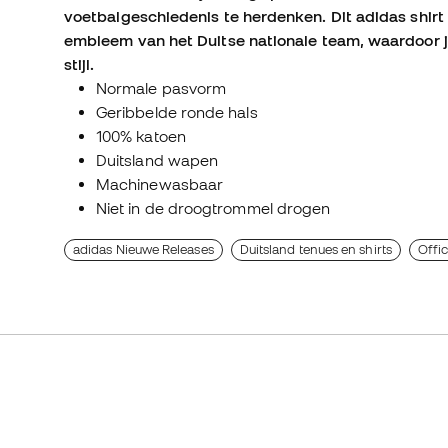
voetbalgeschiedenis te herdenken. Dit adidas shirt 
embleem van het Duitse nationale team, waardoor je
stijl.
Normale pasvorm
Geribbelde ronde hals
100% katoen
Duitsland wapen
Machinewasbaar
Niet in de droogtrommel drogen
adidas Nieuwe Releases
Duitsland tenues en shirts
Offi