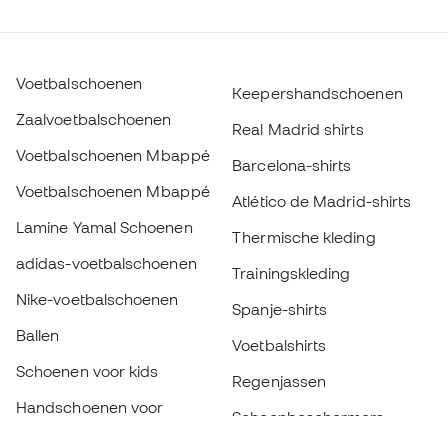
Voetbalschoenen
Keepershandschoenen
Zaalvoetbalschoenen
Real Madrid shirts
Voetbalschoenen Mbappé
Barcelona-shirts
Voetbalschoenen Mbappé
Atlético de Madrid-shirts
Lamine Yamal Schoenen
Thermische kleding
adidas-voetbalschoenen
Trainingskleding
Nike-voetbalschoenen
Spanje-shirts
Ballen
Voetbalshirts
Schoenen voor kids
Regenjassen
Handschoenen voor
Scheenbeschermers
kinderen