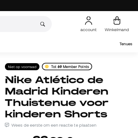
account
Winkelmand
Tenues
Niet op voorraad
Tot
69
Member Points
Nike Atlético de
Madrid Kinderen
Thuistenue voor
kinderen Shorts
Wees de eerste om een reactie te plaatsen