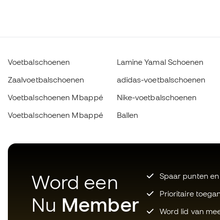
Voetbalschoenen
Lamine Yamal Schoenen
Zaalvoetbalschoenen
adidas-voetbalschoenen
Voetbalschoenen Mbappé
Nike-voetbalschoenen
Voetbalschoenen Mbappé
Ballen
Word een
Spaar punten en
Prioritaire toega
Nu
Member
Word lid van mee