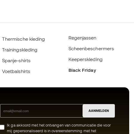
Regenjassen
Thermische kleding
Scheenbeschermers
Trainingskleding
Keeperskleding
Spanje-shirts
Black Friday
Voetbalshirts
AANMELDEN
Ik ga akkoord met het ontvangen van communicatie die voor
mij gepersonaliseerd is in overeenstemming met het