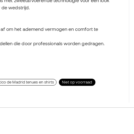
ils met zweetafvoerende technologie voor een look
 de wedstrijd.
id af om het ademend vermogen en comfort te
dellen die door professionals worden gedragen.
tico de Madrid tenues en shirts
Niet op voorraad