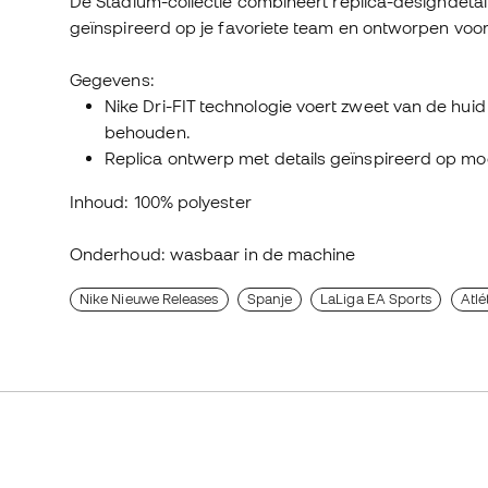
De Stadium-collectie combineert replica-designdeta
geïnspireerd op je favoriete team en ontworpen voor
Gegevens:
Nike Dri-FIT technologie voert zweet van de hu
behouden.
Replica ontwerp met details geïnspireerd op mo
Inhoud: 100% polyester
Onderhoud: wasbaar in de machine
Nike Nieuwe Releases
Spanje
LaLiga EA Sports
Atlé