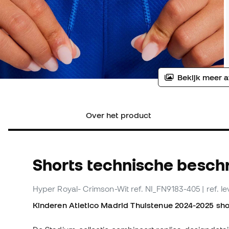
Bekijk meer a
Over het product
Shorts technische beschr
Hyper Royal- Crimson-Wit
ref. NI_FN9183-405
| ref. 
Kinderen Atletico Madrid Thuistenue 2024-2025 sho