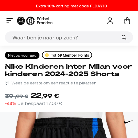
Extra 10% korting met code FLDAY10
Niet op voorraad
Tot
69
Member Points
Nike Kinderen Inter Milan voor
kinderen 2024-2025 Shorts
Wees de eerste om een reactie te plaatsen
22
,
99
€
39
,
99
€
-43%
Je bespaart
17,00 €