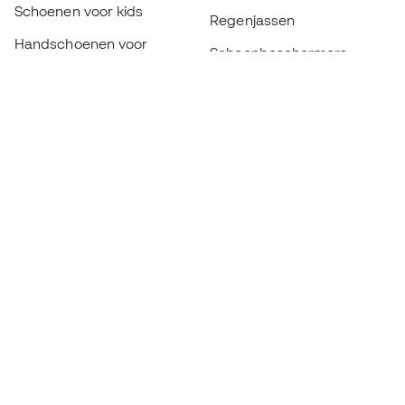
Schoenen voor kids
Regenjassen
Handschoenen voor
Scheenbeschermers
kinderen
Keeperskleding
Schoenen voor kids
Black Friday
Kleding voor kinderen
Word een
Nu
Member
Spaar punten en bespaar op uw aankopen
Prioritaire toegang tot exclusieve producten
Word lid van meer dan een half miljoen Leden