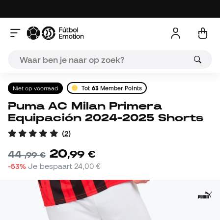
Niet op voorraad
Tot
63
Member Points
Puma AC Milan Primera
Equipación 2024-2025 Shorts
(
2
)
20
,
99
€
44
,
99
€
-53%
Je bespaart
24,00 €