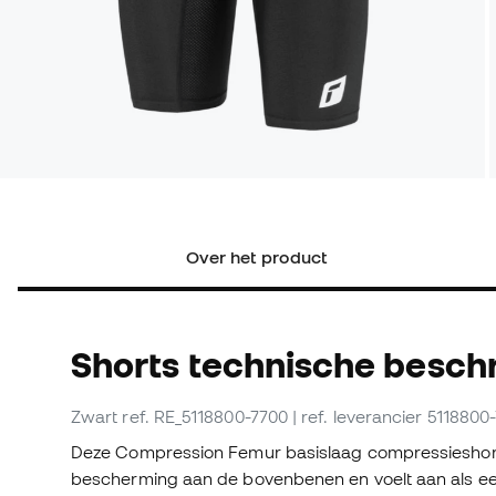
Over het product
Shorts technische beschr
Zwart
ref. RE_5118800-7700
| ref. leverancier 5118800
Deze Compression Femur basislaag compressieshort 
bescherming aan de bovenbenen en voelt aan als ee