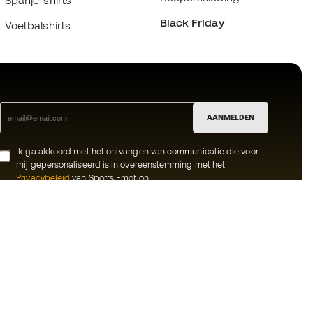
Spanje-shirts
Black Friday
Voetbalshirts
AANMELDEN
Ik ga akkoord met het ontvangen van communicatie die voor
mij gepersonaliseerd is in overeenstemming met het
Privacybeleid
van Sports Emotion.
ion
#BeTheBest
meenschap
Bij Sports Emotion promoten we een
sportieve levensstijl die gericht is op het