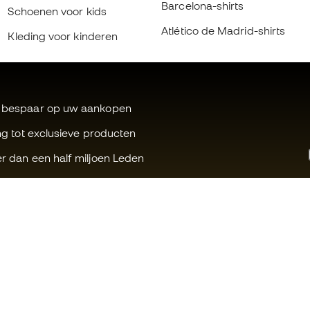
Barcelona-shirts
Schoenen voor kids
Atlético de Madrid-shirts
Kleding voor kinderen
 bespaar op uw aankopen
ng tot exclusieve producten
r dan een half miljoen Leden
Kunnen wij u helpen?
Fútbol Emot
Klantenservice
Member-ge