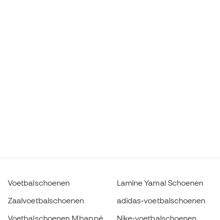
Voetbalschoenen
Lamine Yamal Schoenen
Zaalvoetbalschoenen
adidas-voetbalschoenen
Voetbalschoenen Mbappé
Nike-voetbalschoenen