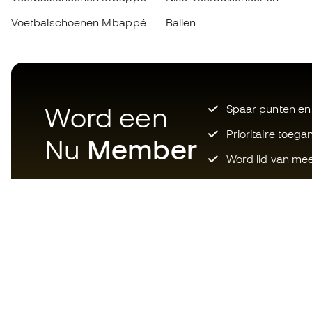
Voetbalschoenen Mbappé
Ballen
Word een
Spaar punten en
Prioritaire toega
Nu
Member
Word lid van mee
Download nu de app voor wie
gek is op voetbaluitrusting en
geniet van sneller en handiger