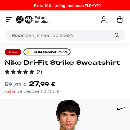
Extra 10% korting met code FLDAY10
Uitlaat
Tot
84
Member Points
Nike Dri-Fit Strike Sweatshirt
(
3
)
27
,
99
€
59
,
99
€
-53%
Je bespaart
32,00 €