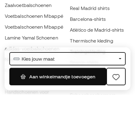
Zaalvoetbalschoenen
Real Madrid shirts
Voetbalschoenen Mbappé
Barcelona-shirts
Voetbalschoenen Mbappé
Atlético de Madrid-shirts
Lamine Yamal Schoenen
Thermische kleding
adidas-voetbalschoenen
Trainingskleding
Kies jouw maat
Nike-voetbalschoenen
Spanje-shirts
Ballen
Voetbalshirts
Aan winkelmandje toevoegen
Schoenen voor kids
Regenjassen
Handschoenen voor
Scheenbeschermers
kinderen
Keeperskleding
Schoenen voor kids
Black Friday
Kleding voor kinderen