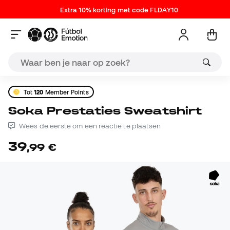
Extra 10% korting met code FLDAY10
Tot
120
Member Points
Soka Prestaties Sweatshirt
Wees de eerste om een reactie te plaatsen
39
,
99
€