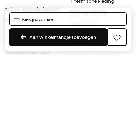
Thermische kleding
adidas-voetbalschoenen
Trainingskleding
Kies jouw maat
Nike-voetbalschoenen
Spanje-shirts
Ballen
Voetbalshirts
Aan winkelmandje toevoegen
Schoenen voor kids
Regenjassen
Handschoenen voor
Scheenbeschermers
kinderen
Keeperskleding
Schoenen voor kids
Black Friday
Kleding voor kinderen
Word een
Nu
Member
Spaar punten en bespaar op uw aankopen