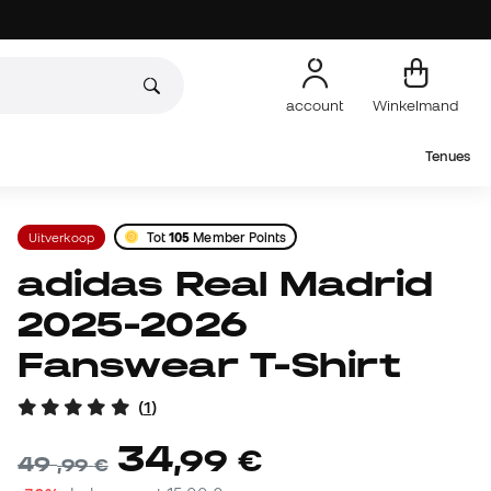
account
Winkelmand
Tenues
Uitverkoop
Tot
105
Member Points
adidas Real Madrid
2025-2026
Fanswear T-Shirt
(
1
)
34
,
99
€
49
,
99
€