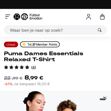
Uitlaat
Tot
27
Member Points
Puma Dames Essentials
Relaxed T-Shirt
(
4
)
8
,
99
€
22
,
99
€
-61%
Je bespaart
14,00 €