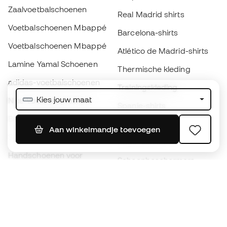
Zaalvoetbalschoenen
Real Madrid shirts
Voetbalschoenen Mbappé
Barcelona-shirts
Voetbalschoenen Mbappé
Atlético de Madrid-shirts
Lamine Yamal Schoenen
Thermische kleding
adidas-voetbalschoenen
Trainingskleding
Kies jouw maat
Nike-voetbalschoenen
Spanje-shirts
Ballen
Voetbalshirts
Aan winkelmandje toevoegen
Schoenen voor kids
Regenjassen
Handschoenen voor
Scheenbeschermers
kinderen
Keeperskleding
Schoenen voor kids
Black Friday
Kleding voor kinderen