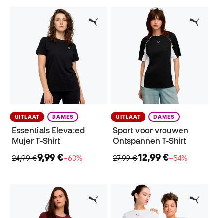
UITLAAT
DAMES
UITLAAT
DAMES
Essentials Elevated
Sport voor vrouwen
Mujer T-Shirt
Ontspannen T-Shirt
9,99 €
12,99 €
24,99 €
−60%
27,99 €
−54%