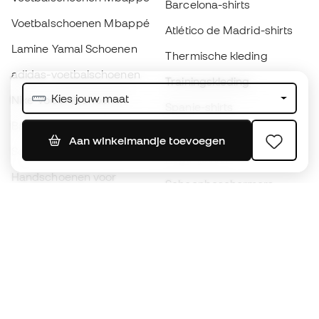
Barcelona-shirts
Voetbalschoenen Mbappé
Atlético de Madrid-shirts
Lamine Yamal Schoenen
Thermische kleding
adidas-voetbalschoenen
Trainingskleding
Kies jouw maat
Nike-voetbalschoenen
Spanje-shirts
Ballen
Voetbalshirts
Aan winkelmandje toevoegen
Schoenen voor kids
Regenjassen
Handschoenen voor
Scheenbeschermers
kinderen
Keeperskleding
Schoenen voor kids
Black Friday
Kleding voor kinderen
Word een