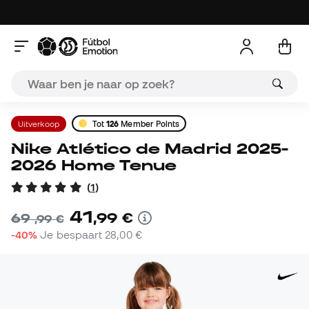
Uitverkoop
Tot
126
Member Points
Nike Atlético de Madrid 2025-
2026 Home Tenue
(
1
)
41
,
99
€
69
,
99
€
-40%
Je bespaart
28,00 €