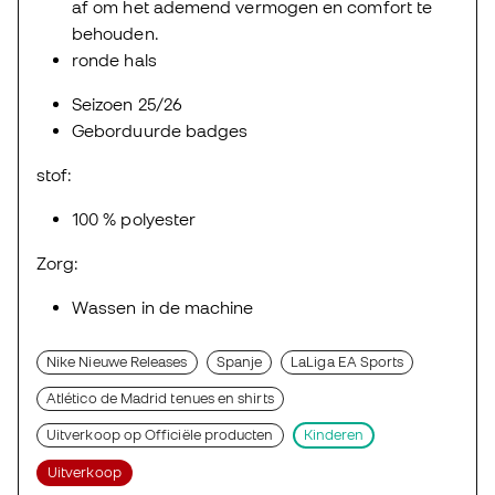
af om het ademend vermogen en comfort te
behouden.
ronde hals
Seizoen 25/26
Geborduurde badges
stof:
100 % polyester
Zorg:
Wassen in de machine
Nike Nieuwe Releases
Spanje
LaLiga EA Sports
Atlético de Madrid tenues en shirts
Uitverkoop op Officiële producten
Kinderen
Uitverkoop