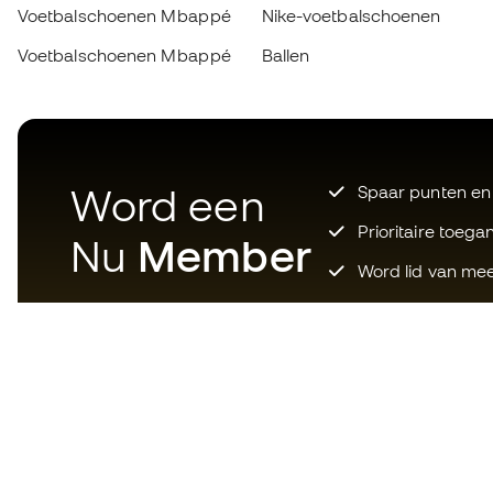
Voetbalschoenen Mbappé
Nike-voetbalschoenen
Voetbalschoenen Mbappé
Ballen
Word een
Spaar punten en
Prioritaire toega
Nu
Member
Word lid van mee
Download nu de app voor wie
gek is op voetbaluitrusting en