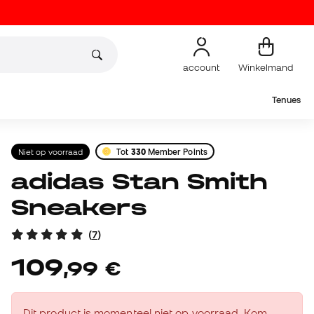
account
Winkelmand
Tenues
Niet op voorraad
Tot
330
Member Points
adidas Stan Smith
Sneakers
(
7
)
109
,
99
€
Dit product is momenteel niet op voorraad. Kom