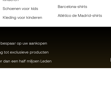
Barcelona-shirts
Schoenen voor kids
Atlético de Madrid-shirts
Kleding voor kinderen
 bespaar op uw aankopen
ng tot exclusieve producten
r dan een half miljoen Leden
Kunnen wij u helpen?
Fútbol Emot
Klantenservice
Member-ge