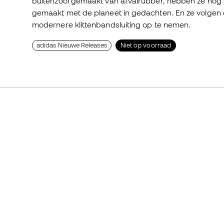
buitenzool gemaakt van afvalrubber, hebben ze nog st
gemaakt met de planeet in gedachten. En ze volgen de
modernere klittenbandsluiting op te nemen.
adidas Nieuwe Releases
Niet op voorraad