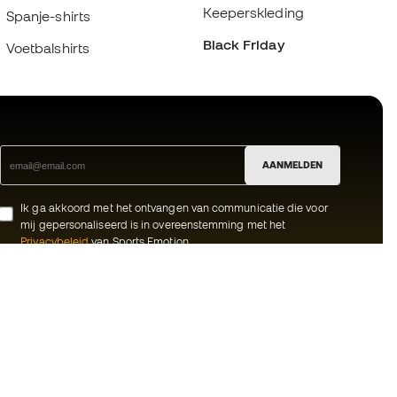
Keeperskleding
Spanje-shirts
Black Friday
Voetbalshirts
AANMELDEN
Ik ga akkoord met het ontvangen van communicatie die voor
mij gepersonaliseerd is in overeenstemming met het
Privacybeleid
van Sports Emotion.
ion
#BeTheBest
meenschap
Bij Sports Emotion promoten we een