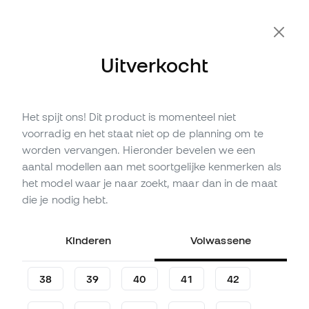
Uitverkocht
Het spijt ons! Dit product is momenteel niet
Niet op voorraad
Tot
99
Member Points
voorradig en het staat niet op de planning om te
Nike Court Shot Sneakers
worden vervangen. Hieronder bevelen we een
aantal modellen aan met soortgelijke kenmerken als
Wees de eerste om een reactie te plaatsen
het model waar je naar zoekt, maar dan in de maat
32
,
99
€
69
die je nodig hebt.
,
99
€
-53%
Je bespaart
37,00 €
Kinderen
Volwassene
38
39
40
41
42