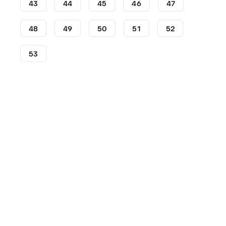
43
44
45
46
47
48
49
50
51
52
53
Lifestyle
Sneakers
Nike Sneakers
Nike Court Snea
Dit product is momenteel niet op voorraad. Kom