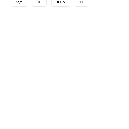
9,5
10
10,5
11
Keepershandschoenen
Reusch handschoenen
Hand