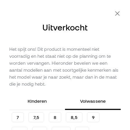
Extra 10% korting met code FLDAY10
Uitverkocht
Het spijt ons! Dit product is momenteel niet
Niet op voorraad
Tot
231
Member Points
voorradig en het staat niet op de planning om te
Reusch Fastgrip Gold X
worden vervangen. Hieronder bevelen we een
Handschoen
aantal modellen aan met soortgelijke kenmerken als
het model waar je naar zoekt, maar dan in de maat
(
3
)
die je nodig hebt.
76
,
99
€
109
,
99
€
-30%
Je bespaart
33,00 €
Kinderen
Volwassene
7
7,5
8
8,5
9