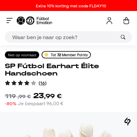
Extra 10% korting met code FLDAY10
Niet op voorraad
Tot
72
Member Points
SP Fútbol Earhart Élite
Handschoen
(
16
)
23
,
99
€
119
,
99
€
-80%
Je bespaart
96,00 €