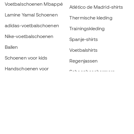
Voetbalschoenen Mbappé
Atlético de Madrid-shirts
Lamine Yamal Schoenen
Thermische kleding
adidas-voetbalschoenen
Trainingskleding
Nike-voetbalschoenen
Spanje-shirts
Ballen
Voetbalshirts
Schoenen voor kids
Regenjassen
Handschoenen voor
Scheenbeschermers
kinderen
Keeperskleding
Schoenen voor kids
Black Friday
Kleding voor kinderen
Word een
Nu
Member