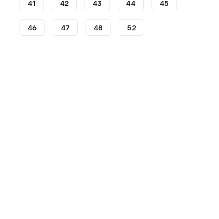
41
42
43
44
45
46
47
48
52
Voetbalschoenen
adidas voetbalschoenen
adidas F5