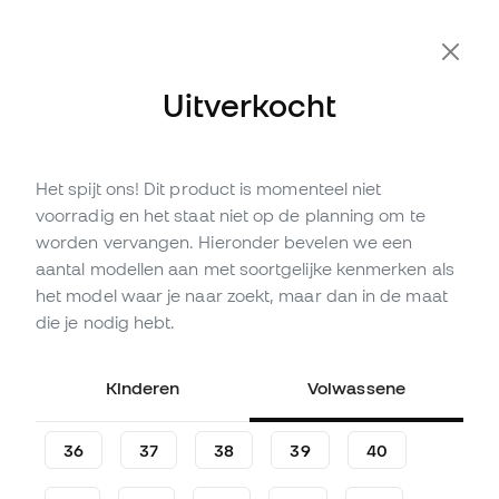
Extra 10% korting met code FLDAY10
Uitverkocht
Het spijt ons! Dit product is momenteel niet
Niet op voorraad
Tot
390
Member Points
voorradig en het staat niet op de planning om te
adidas F50 Elite LL FG
worden vervangen. Hieronder bevelen we een
Laminaat Yamal
aantal modellen aan met soortgelijke kenmerken als
Voetbalschoenen
het model waar je naar zoekt, maar dan in de maat
die je nodig hebt.
(
19
)
129
,
99
€
279
,
99
€
Kinderen
Volwassene
-54%
Je bespaart
150,00 €
36
37
38
39
40